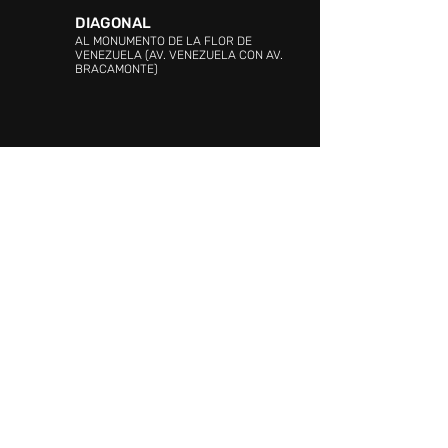
DIAGONAL
AL MONUMENTO DE LA FLOR DE
VENEZUELA (AV. VENEZUELA CON AV.
BRACAMONTE)
DIRECCIÓN:
C.C SAMBIL (Barquisimeto),
Avenida Venezuela con Avenida Argimiro
Bracamonte, y Av. Críspulo Benitez,
Barquisimeto 3001, Lara
ATENCIÓN AL CLIENTE:
PROMOCIÓN Y EVENTOS:
0422-6501582
ATENCIÓN AL CLIENTE:
0251-7137905