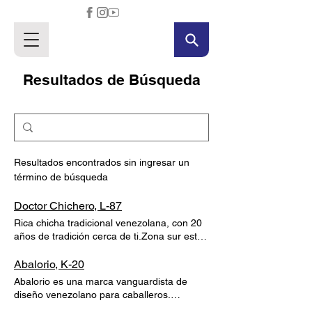
Resultados de Búsqueda
Resultados encontrados sin ingresar un
término de búsqueda
Doctor Chichero, L-87
Rica chicha tradicional venezolana, con 20
años de tradición cerca de ti.Zona sur este
L-87Instagram:@drchichero VOLVER
RESTAURANTES Doctor Chichero Rica
Abalorio, K-20
chicha tradicional venezolana, con 20 años
Abalorio es una marca vanguardista de
de tradición cerca de ti. LOCAL:
diseño venezolano para caballeros.
UBICACIÓN: TELÉFONO: L-87 Zona sur
Creando un estilo de accesorios elaborados