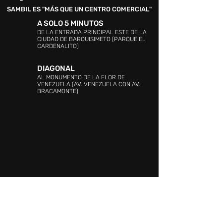
SAMBIL ES "MÁS QUE UN CENTRO COMERCIAL"
A SOLO 5 MINUTOS
DE LA ENTRADA PRINCIPAL ESTE DE LA
CIUDAD DE BARQUISIMETO (PARQUE EL
CARDENALITO)
DIAGONAL
AL MONUMENTO DE LA FLOR DE
VENEZUELA (AV. VENEZUELA CON AV.
BRACAMONTE)
DIRECCIÓN:
C.C SAMBIL (Barquisimeto),
Avenida Venezuela con Avenida Argimiro