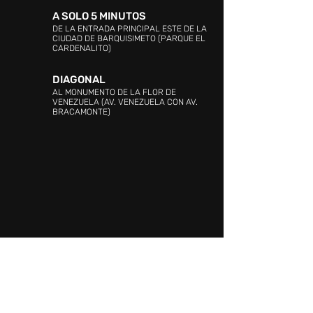
A SOLO 5 MINUTOS
DE LA ENTRADA PRINCIPAL ESTE DE LA
CIUDAD DE BARQUISIMETO (PARQUE EL
CARDENALITO)
DIAGONAL
AL MONUMENTO DE LA FLOR DE
VENEZUELA (AV. VENEZUELA CON AV.
BRACAMONTE)
DIRECCIÓN:
C.C SAMBIL (Barquisimeto),
Avenida Venezuela con Avenida Argimiro
Bracamonte, y Av. Críspulo Benitez,