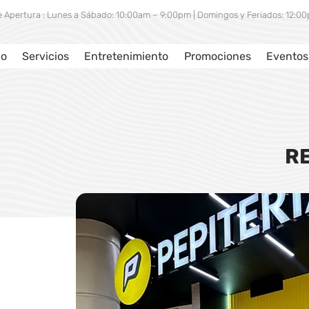
e Apertura : Lunes a Sábado: 10:00am – 9:00pm | Domingos y Feriados: 12:
io
Servicios
Entretenimiento
Promociones
Eventos
R