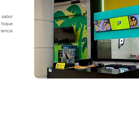
 sabor
toque
iencia