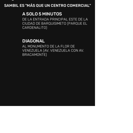
SAMBIL ES "MÁS QUE UN CENTRO COMERCIAL"
A SOLO 5 MINUTOS
DE LA ENTRADA PRINCIPAL ESTE DE LA
CIUDAD DE BARQUISIMETO (PARQUE EL
CARDENALITO)
DIAGONAL
AL MONUMENTO DE LA FLOR DE
VENEZUELA (AV. VENEZUELA CON AV.
BRACAMONTE)
DIRECCIÓN:
C.C SAMBIL (Barquisimeto),
Avenida Venezuela con Avenida Argimiro